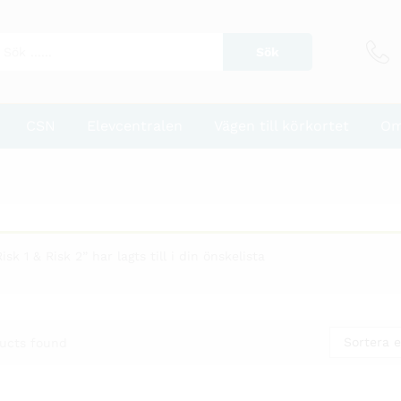
Sök
CSN
Elevcentralen
Vägen till körkortet
Om
“‏Risk 1 & Risk 2” har lagts till i din önskelista
Sortera e
ucts found