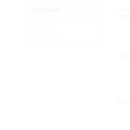
EFTER PRIS
Min
Max
pris
pris