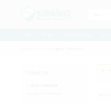
Alla
Hem
Priser
Snabb bokning
Fynd
Hem
/
Priser2
/
Kungälvs Trafikskola
TJÄNSTER
ALLA TJÄNSTER
Kungälvs Trafikskola
5
Prod