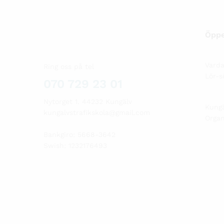
Öppe
Varda
Ring oss på tel
Lör-s
070 729 23 01
Nytorget 1. 44232 Kungälv
Kungä
kungalvstrafikskola@gmail.com
Orga
Bankgiro: 5668-3642
Swish: 1232176493