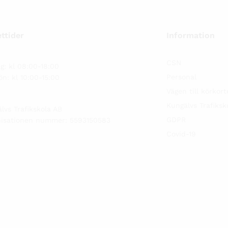
ttider
Information
CSN
g: kl 08:00-18:00
Personal
ön: kl 10:00-15:00
Vägen till körkort
Kungälvs Trafiksko
lvs Trafikskola AB
GDPR
nisationen nummer: 5593150583
Covid-19