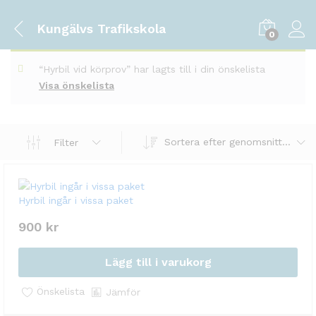
Kungälvs Trafikskola
0
“Hyrbil vid körprov” har lagts till i din önskelista
Visa önskelista
Sortera efter genomsnittligt betyg
Filter
Hyrbil ingår i vissa paket
900
kr
Lägg till i varukorg
Önskelista
Jämför