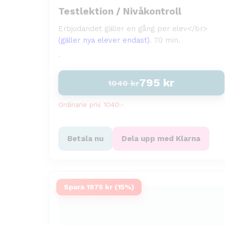
Testlektion / Nivåkontroll
Erbjudandet gäller en gång per elev
</br>
(gäller nya elever endast)
. 70 min.
.
795
kr
1040
kr
Ordinarie pris 1040:-
Betala nu
Dela upp med Klarna
Spara 1975 kr (15%)