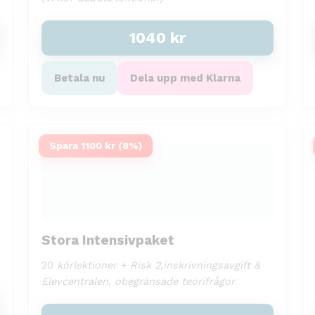
1040
kr
Betala nu
Dela upp med Klarna
Spara 1100 kr (8%)
Stora Intensivpaket
20
körlektioner + Risk 2,inskrivningsavgift &
Elevcentralen, obegränsade teorifrågor