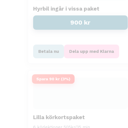
Hyrbil ingår i vissa paket
900
kr
Betala nu
Dela upp med Klarna
Spara 90 kr (3%)
Lilla körkortspaket
6 körlektioner 505kr/35 min