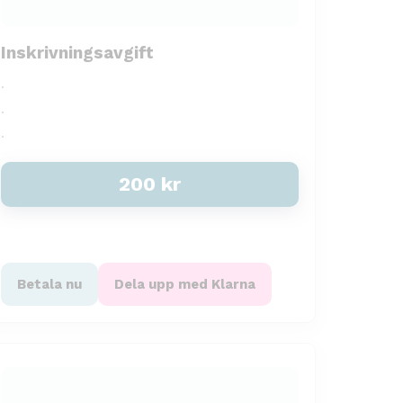
Inskrivningsavgift
.
.
.
200
kr
Betala nu
Dela upp med Klarna