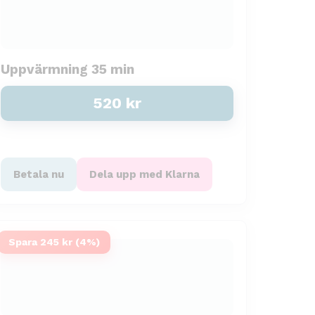
Uppvärmning 35 min
520
kr
Betala nu
Dela upp med Klarna
Spara 245 kr (4%)