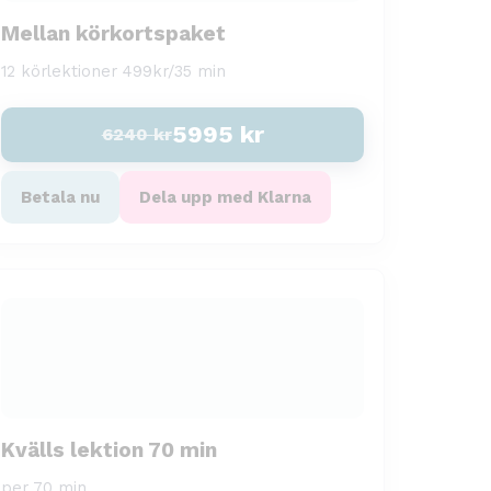
Mellan körkortspaket
12 körlektioner 499kr/35 min
5995
kr
6240
kr
Betala nu
Dela upp med Klarna
Kvälls lektion 70 min
per 70 min.