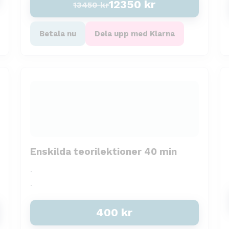
12350
kr
13450
kr
Betala nu
Dela upp med Klarna
Enskilda teorilektioner 40 min
.
.
400
kr