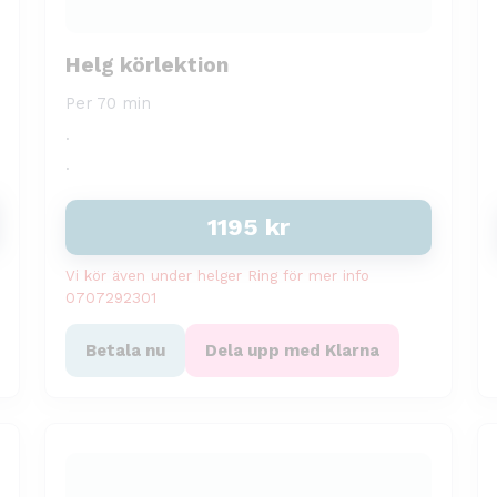
Helg körlektion
Per 70 min
.
.
1195
kr
Vi kör även under helger Ring för mer info
0707292301
Betala nu
Dela upp med Klarna