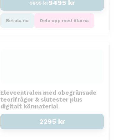
9495
kr
9895
kr
Betala nu
Dela upp med Klarna
Elevcentralen med obegränsade
teorifrågor & slutester plus
digitalt körmaterial
2295
kr