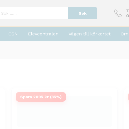
T
Sök
0
CSN
Elevcentralen
Vägen till körkortet
Om 
Spara 2095 kr (35%)