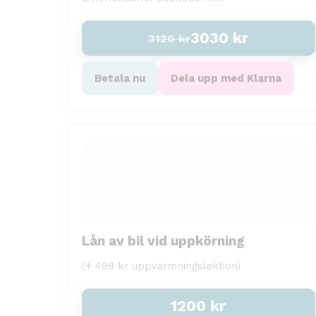
3030
kr
3120
kr
Betala nu
Dela upp med Klarna
Lån av bil vid uppkörning
(+ 499 kr uppvärmningslektion)
1200
kr