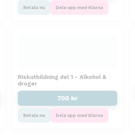
Betala nu
Dela upp med Klarna
Riskutbildning del 1 - Alkohol &
droger
700
kr
Betala nu
Dela upp med Klarna