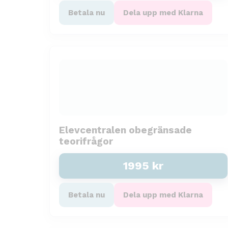
Betala nu
Dela upp med Klarna
Elevcentralen obegränsade
teorifrågor
1995
kr
Betala nu
Dela upp med Klarna