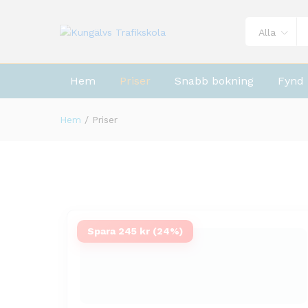
Alla
Hem
Priser
Snabb bokning
Fynd
Hem
/
Priser
Spara 245 kr (24%)