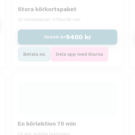
Stora körkortspaket
20 körlektioner 470kr/35 min
9400
kr
10400
kr
Betala nu
Dela upp med Klarna
En körlektion 70 min
(Vi kör dubbla lektioner)