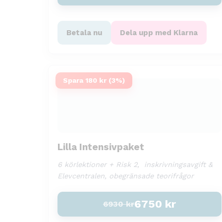
Betala nu
Dela upp med Klarna
Spara 180 kr (3%)
Lilla Intensivpaket
6 körlektioner + Risk 2, inskrivningsavgift &
Elevcentralen, obegränsade teorifrågor
6750
kr
6930
kr