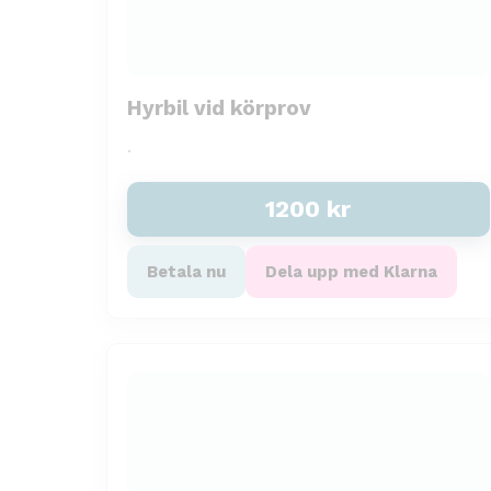
Hyrbil vid körprov
.
1200
kr
Betala nu
Dela upp med Klarna