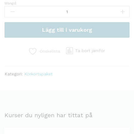
Mängd:
Lilla
körkortspaket
kvantitet
Lägg till i varukorg
Ta bort jämför
Önskelista
Kategori:
Körkortspaket
Kurser du nyligen har tittat på