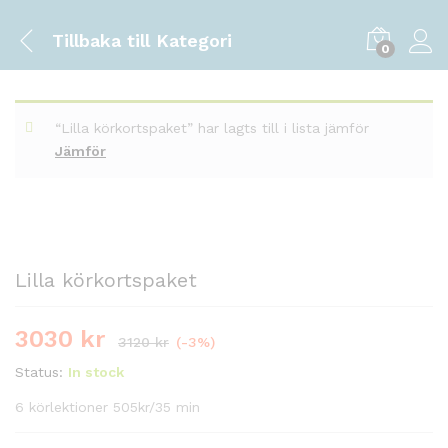
Tillbaka till
Kategori
0
“Lilla körkortspaket” har lagts till i lista jämför
Jämför
Lilla körkortspaket
3030
kr
3120
kr
(-3%)
Status:
In stock
6 körlektioner 505kr/35 min