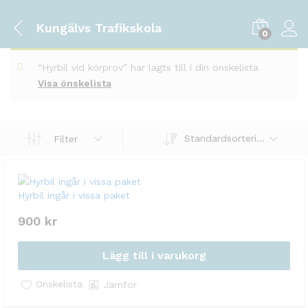
Kungälvs Trafikskola
0
“Hyrbil vid körprov” har lagts till i din önskelista
Visa önskelista
Standardsortering
Filter
Hyrbil ingår i vissa paket
900
kr
Lägg till i varukorg
Önskelista
Jämför