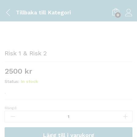
Tillbaka till
Kategori
0
‏Risk 1 & Risk 2
2500
kr
Status:
In stock
.
Mängd:
1
&
Risk
Lägg till i varukorg
2