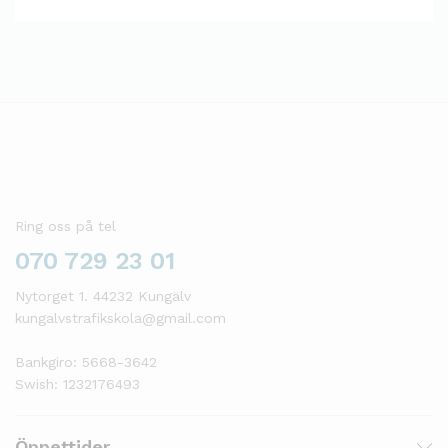
Ring oss på tel
070 729 23 01
Nytorget 1. 44232 Kungälv
kungalvstrafikskola@gmail.com
Bankgiro: 5668-3642
Swish: 1232176493
Öppettider