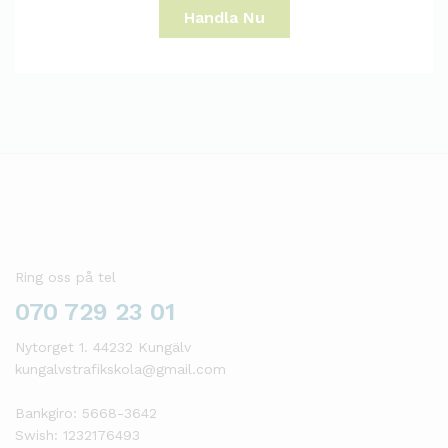
Handla Nu
Ring oss på tel
070 729 23 01
Nytorget 1. 44232 Kungälv
kungalvstrafikskola@gmail.com
Bankgiro: 5668-3642
Swish: 1232176493