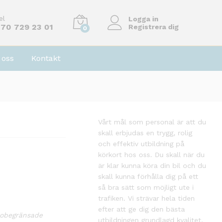
9495
kr
Lägg till i varukorg
9895
kr
el
Logga in
70 729 23 01
Registrera dig
0
oss
Kontakt
Vårt mål som personal är att du
skall erbjudas en trygg, rolig
och effektiv utbildning på
körkort hos oss. Du skall när du
är klar kunna köra din bil och du
skall kunna förhålla dig på ett
så bra sätt som möjligt ute i
trafiken. Vi strävar hela tiden
efter att ge dig den bästa
n obegränsade
utbildningen grundlagd kvalitet,