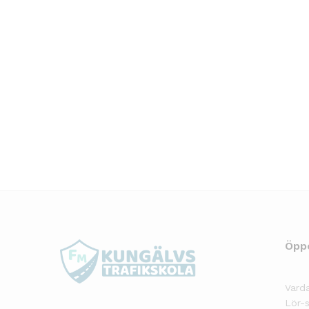
Öpp
Varda
Lör-s