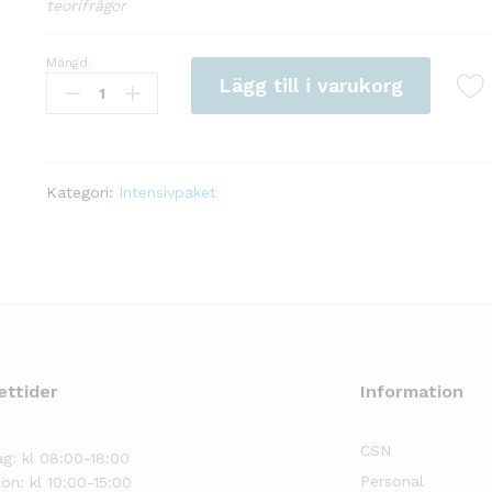
teorifrågor
Mängd:
Mellan
Lägg till i varukorg
Intensivpaket
kvantitet
Kategori:
Intensivpaket
ettider
Information
CSN
g: kl 08:00-18:00
Personal
ön: kl 10:00-15:00