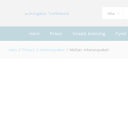
Mellan Intensivpaket
Alla
Hem
Priser
Snabb bokning
Fynd
Hem
/
Priser2
/
Intensivpaket
/
Mellan Intensivpaket