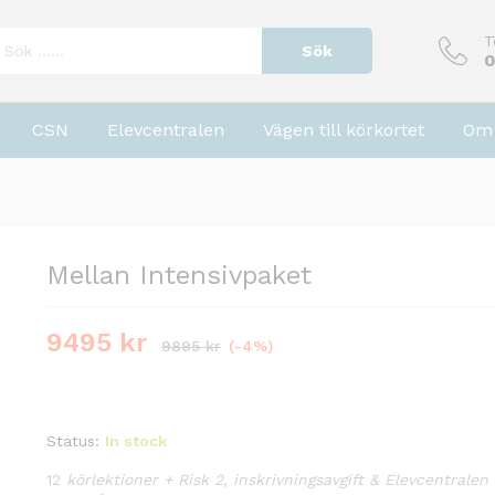
T
Sök
0
CSN
Elevcentralen
Vägen till körkortet
Om 
Mellan Intensivpaket
9495
kr
9895
kr
(-4%)
Status:
In stock
12
körlektioner + Risk 2, inskrivningsavgift & Elevcentrale