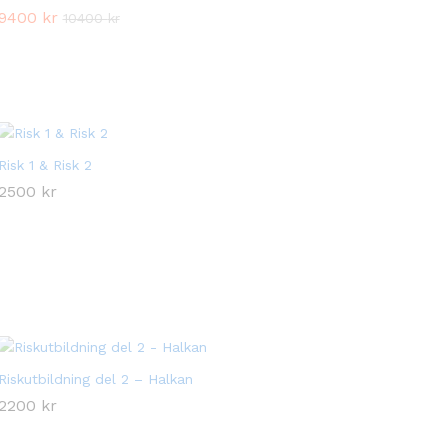
9400
9400
kr
kr
10400
10400
kr
kr
‏Risk 1 & Risk 2
2500
2500
kr
kr
Riskutbildning del 2 – Halkan
2200
2200
kr
kr