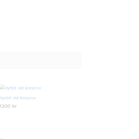
Hyrbil vid körprov
1200
1200
kr
kr