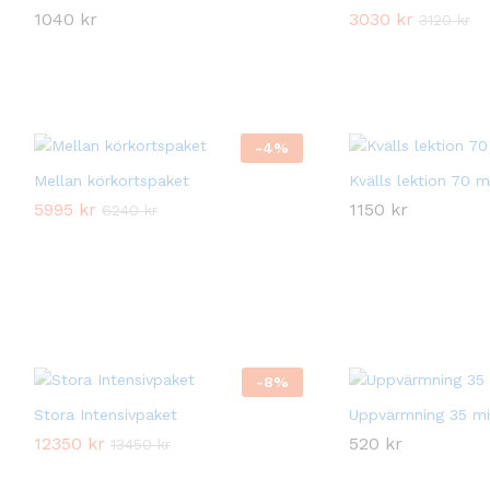
1040
1040
kr
kr
3030
3030
kr
kr
3120
3120
kr
kr
-
4
%
Mellan körkortspaket
Kvälls lektion 70 m
5995
5995
kr
kr
1150
1150
kr
kr
6240
6240
kr
kr
-
8
%
Stora Intensivpaket
Uppvärmning 35 mi
12350
12350
kr
kr
520
520
kr
kr
13450
13450
kr
kr