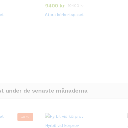
9400
kr
10400
kr
et
Stora körkortspaket
st under de senaste månaderna
-
3
%
Hyrbil vid körprov