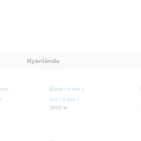
Nyanlända
n
‏Risk 1 & Risk 2
2500
2500
kr
kr