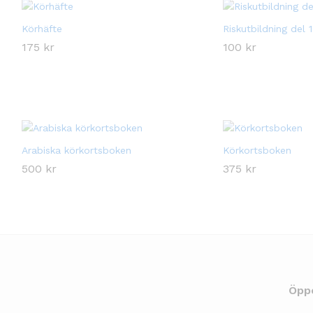
Körhäfte
Riskutbildning del 
175
175
kr
kr
100
100
kr
kr
Arabiska körkortsboken
Körkortsboken
500
500
kr
kr
375
375
kr
kr
Öpp