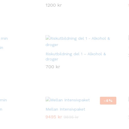
1200
1200
kr
kr
in
Riskutbildning del 1 – Alkohol &
droger
700
700
kr
kr
-
4
%
n
Mellan Intensivpaket
9495
9495
kr
kr
9895
9895
kr
kr