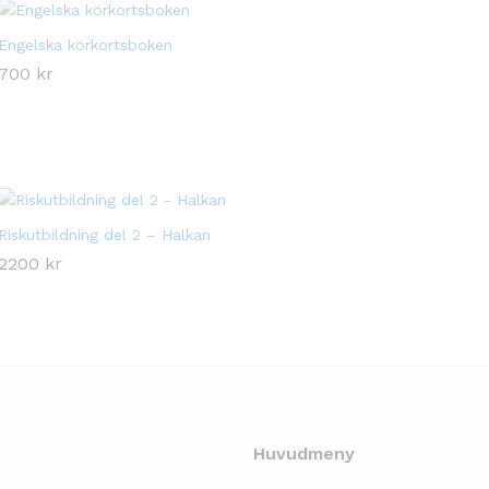
Engelska körkortsboken
700
700
kr
kr
Riskutbildning del 2 – Halkan
2200
2200
kr
kr
Huvudmeny