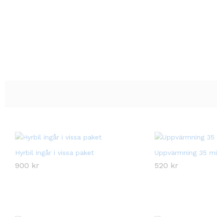
Hyrbil ingår i vissa paket
Uppvärmning 35 mi
900
900
kr
kr
520
520
kr
kr