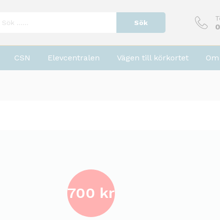
T
Sök
0
CSN
Elevcentralen
Vägen till körkortet
Om 
700 kr