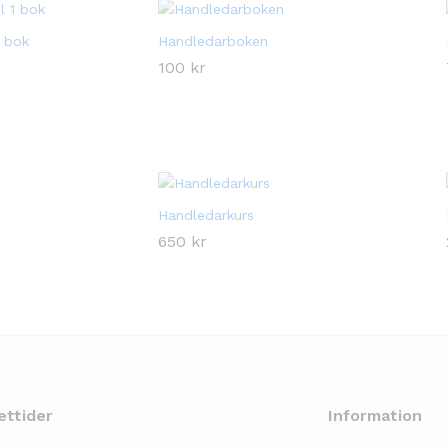
1 bok
Handledarboken
100
100
kr
kr
Handledarkurs
650
650
kr
kr
ettider
Information