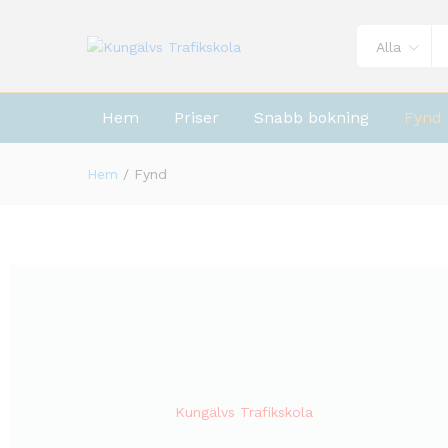
Alla
Hem
Priser
Snabb bokning
Fynd
Hem
/
Fynd
Kungälvs Trafikskola