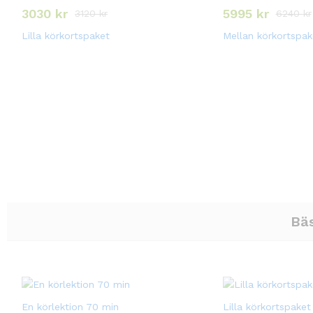
3030
kr
5995
kr
3120
kr
6240
kr
Lilla körkortspaket
Mellan körkortspak
Bä
En körlektion 70 min
Lilla körkortspaket