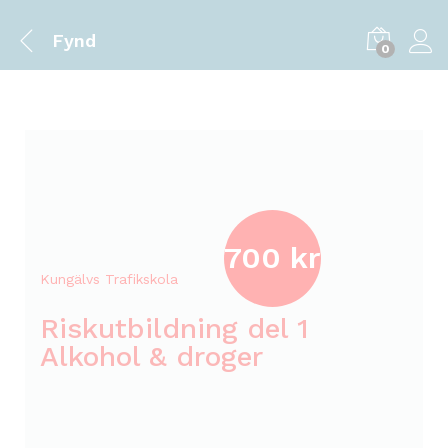
f
i
Fynd
0
k
s
k
o
l
a
i
700 kr
Kungälvs Trafikskola
Riskutbildning del 1
Alkohol & droger
i
l