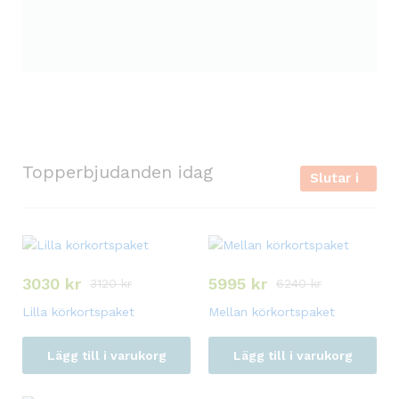
i
Topperbjudanden idag
Slutar i
l
3030
kr
5995
kr
3120
kr
6240
kr
l
Lilla körkortspaket
Mellan körkortspaket
Lägg till i varukorg
Lägg till i varukorg