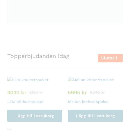
i
Topperbjudanden idag
Slutar i
l
3030
kr
5995
kr
3120
kr
6240
kr
l
Lilla körkortspaket
Mellan körkortspaket
Lägg till i varukorg
Lägg till i varukorg