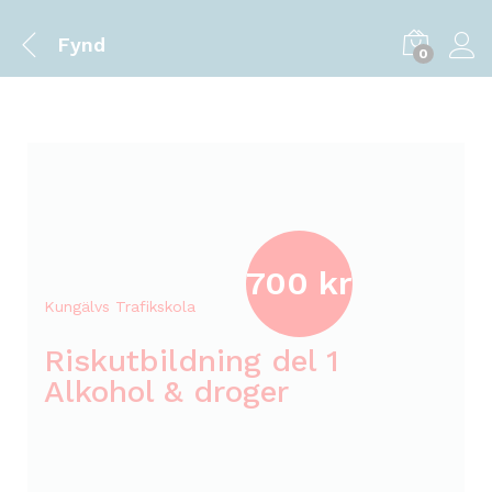
f
i
Fynd
0
k
s
k
o
l
a
i
700 kr
Kungälvs Trafikskola
Riskutbildning del 1
Alkohol & droger
i
l